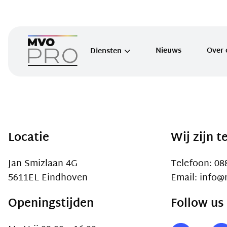
Nieuws
Over 
Diensten
Inzicht verbruik
Energie inkoop
Wet en Regelgeving
Locatie
Wij zijn t
Informatieplicht
Jan Smizlaan 4G
Telefoon: 08
Energie-audit EED
5611EL Eindhoven
Email: info@
Overige Diensten
Openingstijden
Follow us