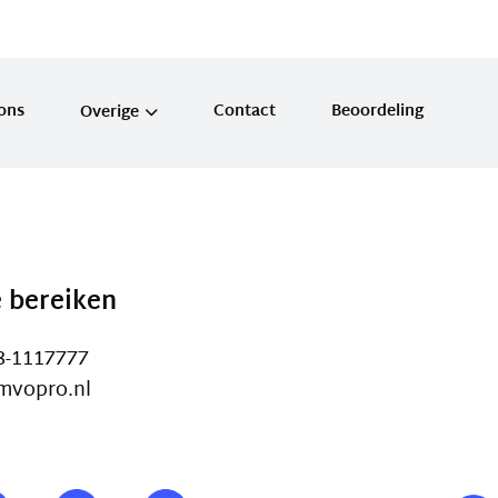
ons
Contact
Beoordeling
Overige
MVO verantwoordelijkheid
Stimulatie overheid
Erkende maatregelen
e bereiken
8-1117777
mvopro.nl