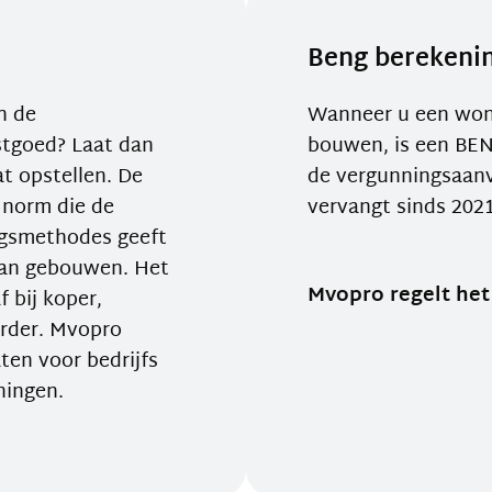
Beng berekeni
n de
Wanneer u een woni
stgoed? Laat dan
bouwen, is een BEN
t opstellen. De
de vergunningsaanv
 norm die de
vervangt sinds 202
ngsmethodes geeft
van gebouwen. Het
Mvopro regelt het
 bij koper,
urder. Mvopro
ten voor bedrijfs
ningen.