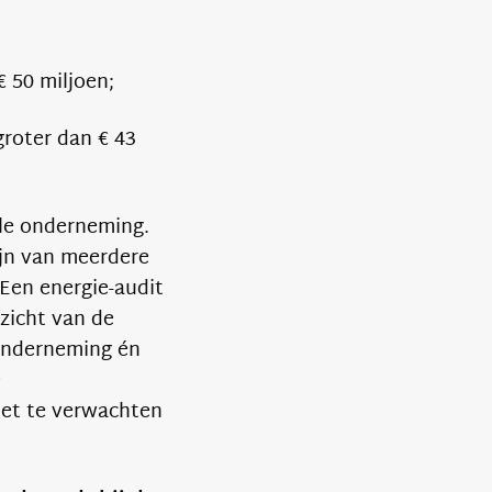
€ 50 miljoen;
groter dan € 43
ale onderneming.
ijn van meerdere
 Een energie-audit
rzicht van de
onderneming én
e
het te verwachten