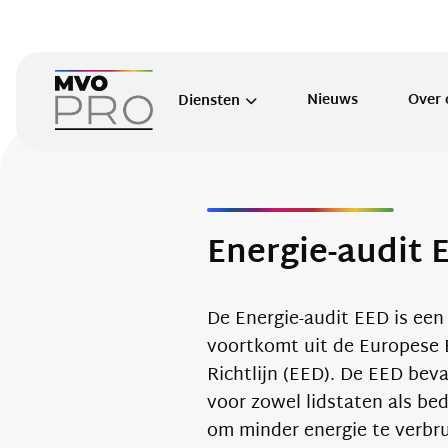
Nieuws
Over 
Diensten
Inzicht verbruik
Energie inkoop
Energie-audit 
Wet en Regelgeving
Informatieplicht
De Energie-audit EED is een 
Energie-audit EED
voortkomt uit de Europese E
Overige Diensten
Richtlijn (EED). De EED beva
voor zowel lidstaten als bed
om minder energie te verbru