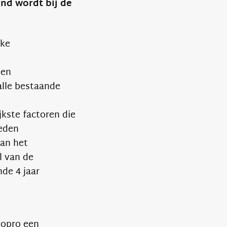
nd wordt bij de
jke
len
alle bestaande
jkste factoren die
oeden
van het
l van de
de 4 jaar
vopro een