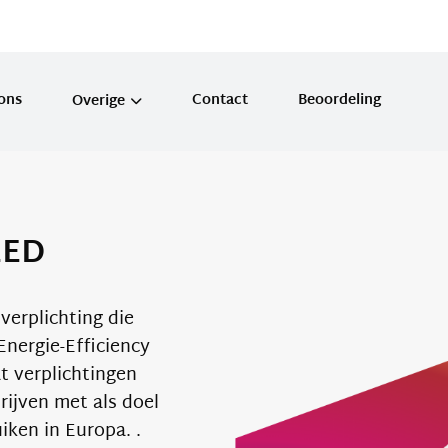
ons
Contact
Beoordeling
Overige
MVO verantwoordelijkheid
Stimulatie overheid
EED
Erkende maatregelen
verplichting die
nergie-Efficiency
t verplichtingen
rijven met als doel
iken in Europa. .